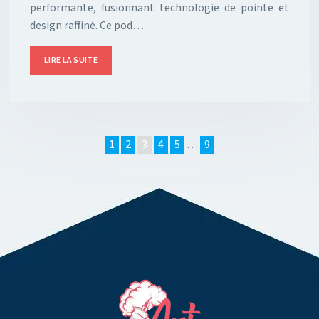
performante, fusionnant technologie de pointe et
design raffiné. Ce pod…
LIRE LA SUITE
1
2
3
4
5
…
9