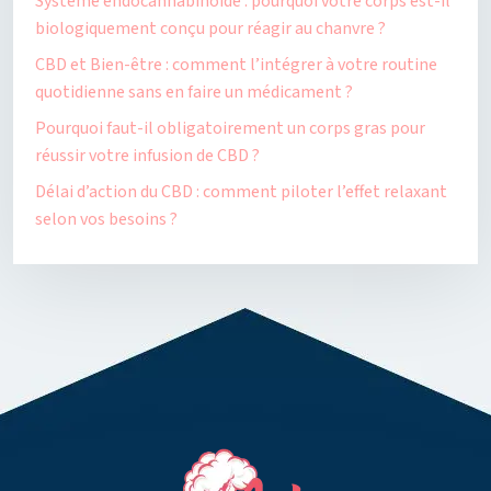
Système endocannabinoïde : pourquoi votre corps est-il
biologiquement conçu pour réagir au chanvre ?
CBD et Bien-être : comment l’intégrer à votre routine
quotidienne sans en faire un médicament ?
Pourquoi faut-il obligatoirement un corps gras pour
réussir votre infusion de CBD ?
Délai d’action du CBD : comment piloter l’effet relaxant
selon vos besoins ?