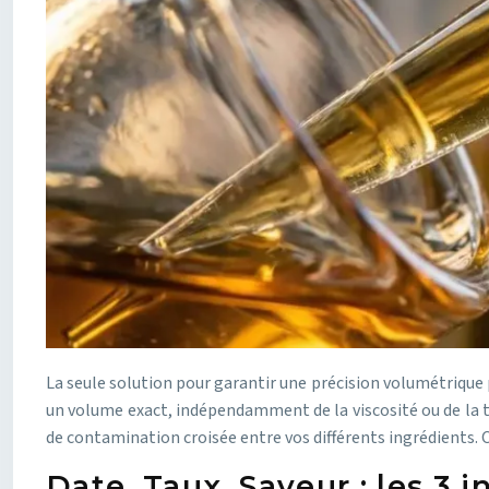
La seule solution pour garantir une précision volumétrique 
un volume exact, indépendamment de la viscosité ou de la t
de contamination croisée entre vos différents ingrédients. C’
Date, Taux, Saveur : les 3 i