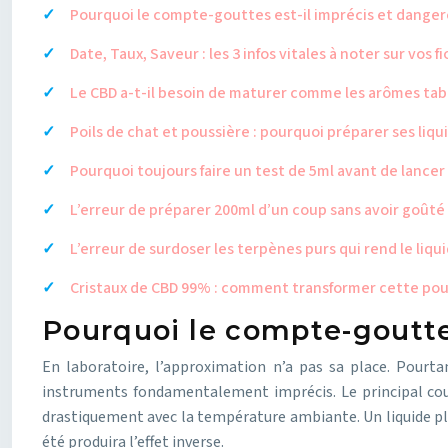
Pourquoi le compte-gouttes est-il imprécis et dangere
Date, Taux, Saveur : les 3 infos vitales à noter sur vos
Le CBD a-t-il besoin de maturer comme les arômes tab
Poils de chat et poussière : pourquoi préparer ses liqui
Pourquoi toujours faire un test de 5ml avant de lance
L’erreur de préparer 200ml d’un coup sans avoir goûté 
L’erreur de surdoser les terpènes purs qui rend le liqu
Cristaux de CBD 99% : comment transformer cette poud
Pourquoi le compte-gouttes
En laboratoire, l’approximation n’a pas sa place. Pour
instruments fondamentalement imprécis. Le principal co
drastiquement avec la température ambiante. Un liquide plu
été produira l’effet inverse.