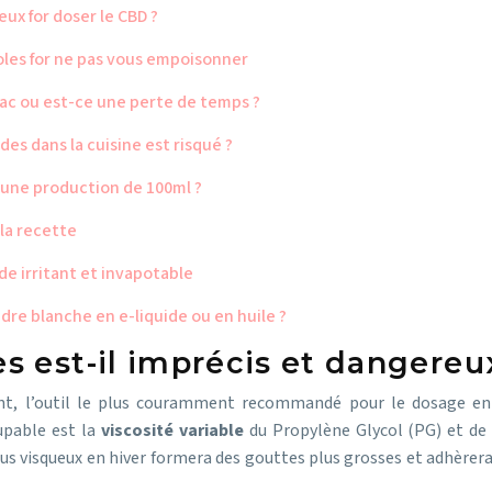
ux for doser le CBD ?
 fioles for ne pas vous empoisonner
ac ou est-ce une perte de temps ?
des dans la cuisine est risqué ?
r une production de 100ml ?
la recette
ide irritant et invapotable
re blanche en e-liquide ou en huile ?
 est-il imprécis et dangereux
tant, l’outil le plus couramment recommandé pour le dosage en
upable est la
viscosité variable
du Propylène Glycol (PG) et de l
s visqueux en hiver formera des gouttes plus grosses et adhèrera d