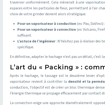
traverser uniformément. Cela mènerait à une vaporisation
espaces entre les particules de fleur, permettant à l’air 
choix de votre grinder devient alors stratégique.
Pour un vaporisateur à conduction
(ex: Pax, DaVinci) 
Pour un vaporisateur à convection
(ex: Volcano, Fire
suffisant.
L’astuce de l’ingénieur
: N’hésitez pas à réaliser des 
spécifique.
En définitive, adapter le hachage n’est pas un détail, c’est
L’art du « Packing » : com
Après le hachage, le tassage est le deuxième levier d’opti
vaporisateur revient à contrôler la
densité et la perméab
conduction, l’objectif est de créer un bloc thermique dens
l’énergie thermique se propage efficacement par contact dir
La convection exige une approche diamétralement opposée. S