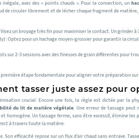
 inégale, avec des « points chauds ». Pour la convection, un
hac
chaud de circuler librement et de lécher chaque fragment de matiè
: Visez un broyage très fin pour maximiser le contact. Un grinder à 3
fly) : Optez pour un hachage moyen-grossier pour garantir la circula
tests sur 2-3 sessions avec des finesses de grain différentes pour t
 la première étape fondamentale pour aligner votre préparation sur 
ment tasser juste assez pour o
misation crucial. Encore une fois, la règle est dictée par la ph
ilité du lit de matière végétale
. Une erreur de tassage peut 
e et homogène. Un tassage ferme, sans être excessif, élimine les p
ect à travers toute la matière.
on efficacité repose sur un flux d’air chaud sans entrave. Tasse