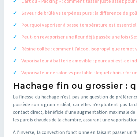
L’art du « Packing » : comment tasser juste assez pour 
Saveur de brûlé vs terpènes purs : la différence de go
Pourquoi vaporiser à basse température est essentiel 
Peut-on revaporiser une fleur déjà passée une fois (Ses
Résine collée : comment l’alcool isopropylique remet v
Vaporisateur à batterie amovible : pourquoi est-ce ind
Vaporisateur de salon vs portable : lequel choisir for 
Hachage fin ou grossier : q
La finesse du hachage n’est pas une question de préférence
possède son « grain » idéal, car elles n’exploitent pas l
contact direct, bénéficie d’une augmentation maximale de l
les parois chaudes de la chambre, assurant une vaporisatio
À l’inverse, la convection fonctionne en faisant passer un f