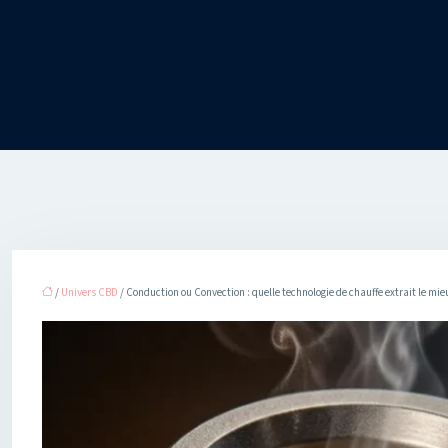
/
Univers CBD
/ Conduction ou Convection : quelle technologie de chauffe extrait le mieu