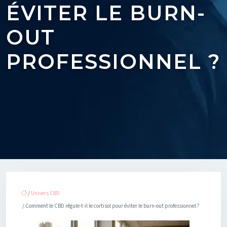
ÉVITER LE BURN-
OUT
PROFESSIONNEL ?
/
Univers CBD
/ Comment le CBD régule-t-il le cortisol pour éviter le burn-out professionnel ?