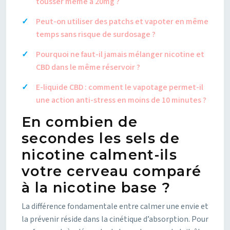
tousser même à 20mg ?
Peut-on utiliser des patchs et vapoter en même
temps sans risque de surdosage ?
Pourquoi ne faut-il jamais mélanger nicotine et
CBD dans le même réservoir ?
E-liquide CBD : comment le vapotage permet-il
une action anti-stress en moins de 10 minutes ?
En combien de
secondes les sels de
nicotine calment-ils
votre cerveau comparé
à la nicotine base ?
La différence fondamentale entre calmer une envie et
la prévenir réside dans la cinétique d’absorption. Pour