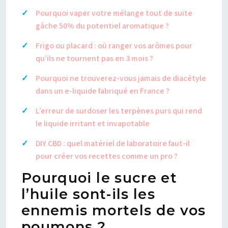
Pourquoi vaper votre mélange tout de suite
gâche 50% du potentiel aromatique ?
Frigo ou placard : où ranger vos arômes pour
qu’ils ne tournent pas en 3 mois ?
Pourquoi ne trouverez-vous jamais de diacétyle
dans un e-liquide fabriqué en France ?
L’erreur de surdoser les terpènes purs qui rend
le liquide irritant et invapotable
DIY CBD : quel matériel de laboratoire faut-il
pour créer vos recettes comme un pro ?
Pourquoi le sucre et
l’huile sont-ils les
ennemis mortels de vos
poumons ?