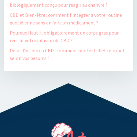
biologiquement conçu pour réagir au chanvre ?
CBD et Bien-être : comment l’intégrer à votre routine
quotidienne sans en faire un médicament ?
Pourquoi faut-il obligatoirement un corps gras pour
réussir votre infusion de CBD ?
Délai d’action du CBD : comment piloter l’effet relaxant
selon vos besoins ?