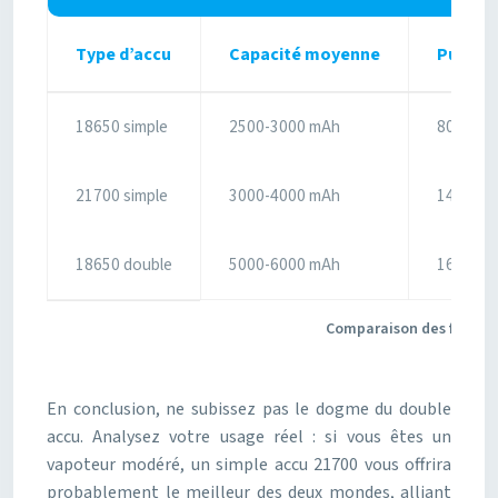
Type d’accu
Capacité moyenne
Puissa
18650 simple
2500-3000 mAh
800W th
21700 simple
3000-4000 mAh
1400W t
18650 double
5000-6000 mAh
1600W t
Comparaison des formats
En conclusion, ne subissez pas le dogme du double
accu. Analysez votre usage réel : si vous êtes un
vapoteur modéré, un simple accu 21700 vous offrira
probablement le meilleur des deux mondes, alliant