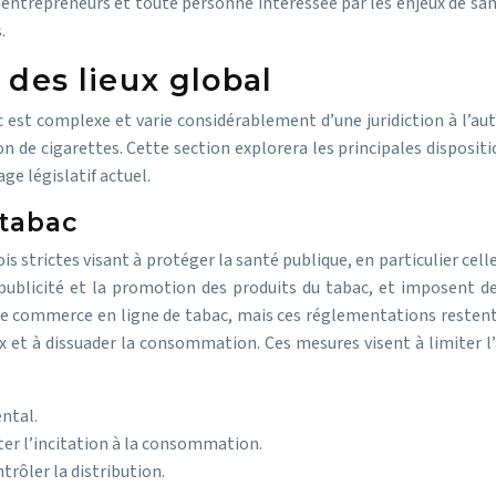
entrepreneurs et toute personne intéressée par les enjeux de santé
.
t des lieux global
ac est complexe et varie considérablement d’une juridiction à l’a
ison de cigarettes. Cette section explorera les principales disposi
ge législatif actuel.
 tabac
ois strictes visant à protéger la santé publique, en particulier cel
ublicité et la promotion des produits du tabac, et imposent des
le commerce en ligne de tabac, mais ces réglementations restent p
x et à dissuader la consommation. Ces mesures visent à limiter l’a
ntal.
iter l’incitation à la consommation.
trôler la distribution.