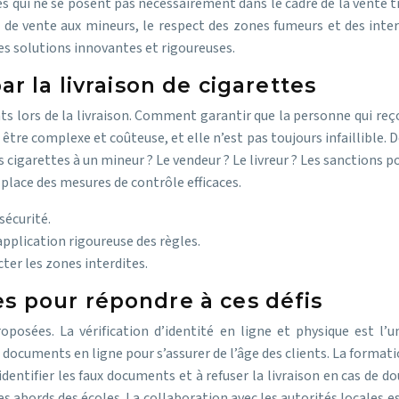
iques qui ne se posent pas nécessairement dans le cadre de la ven
cas de vente aux mineurs, le respect des zones fumeurs et des inte
des solutions innovantes et rigoureuses.
ar la livraison de cigarettes
ients lors de la livraison. Comment garantir que la personne qui reço
t être complexe et coûteuse, et elle n’est pas toujours infaillible. 
des cigarettes à un mineur ? Le vendeur ? Le livreur ? Les sanctions
 place des mesures de contrôle efficaces.
sécurité.
application rigoureuse des règles.
ter les zones interdites.
s pour répondre à ces défis
oposées. La vérification d’identité en ligne et physique est l’u
 documents en ligne pour s’assurer de l’âge des clients. La formatio
identifier les faux documents et à refuser la livraison en cas de d
es abords des écoles. La collaboration avec les autorités locales 