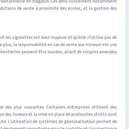
te traditionnelle en magasin. Ces défis concernent notamment
rdictions de vente à proximité des écoles, et la gestion des
it les cigarettes est bien majeure et qu’elle n’utilise pas de
De plus, la responsabilité en cas de vente aux mineurs est une
 potentielles peuvent être lourdes, allant de simples amendes
ne des plus courantes. Certaines entreprises utilisent des
n des livreurs et la mise en place de protocoles stricts sont
oute. L’utilisation de systèmes de géolocalisation permet de
est également importante pour le contrôle et la surveillance