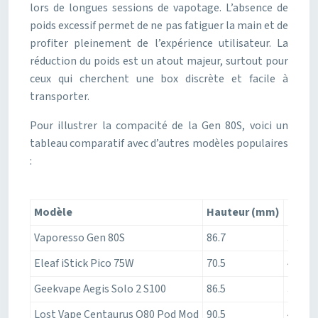
lors de longues sessions de vapotage. L’absence de
poids excessif permet de ne pas fatiguer la main et de
profiter pleinement de l’expérience utilisateur. La
réduction du poids est un atout majeur, surtout pour
ceux qui cherchent une box discrète et facile à
transporter.
Pour illustrer la compacité de la Gen 80S, voici un
tableau comparatif avec d’autres modèles populaires
:
Modèle
Hauteur (mm)
Large
Vaporesso Gen 80S
86.7
34
Eleaf iStick Pico 75W
70.5
45
Geekvape Aegis Solo 2 S100
86.5
39.6
Lost Vape Centaurus Q80 Pod Mod
90.5
40