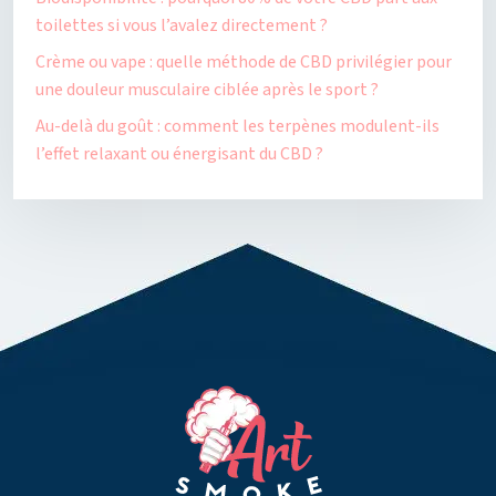
toilettes si vous l’avalez directement ?
Crème ou vape : quelle méthode de CBD privilégier pour
une douleur musculaire ciblée après le sport ?
Au-delà du goût : comment les terpènes modulent-ils
l’effet relaxant ou énergisant du CBD ?