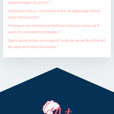
endommager les joints ?
Explosion d’accu : comment éviter le dégazage brutal
dans votre poche ?
Pourquoi vos résistances brûlent-elles en moins de 4
jours et comment y remédier ?
Quels accessoires prolongent la durée de vie de votre kit
de vape de 6 mois minimum ?