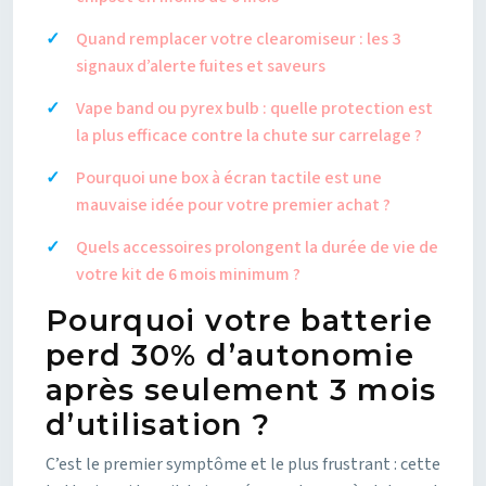
Quand remplacer votre clearomiseur : les 3
signaux d’alerte fuites et saveurs
Vape band ou pyrex bulb : quelle protection est
la plus efficace contre la chute sur carrelage ?
Pourquoi une box à écran tactile est une
mauvaise idée pour votre premier achat ?
Quels accessoires prolongent la durée de vie de
votre kit de 6 mois minimum ?
Pourquoi votre batterie
perd 30% d’autonomie
après seulement 3 mois
d’utilisation ?
C’est le premier symptôme et le plus frustrant : cette