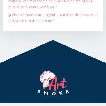
Pourquoi vos résistances brûlent-elles en moins de 4
jours et comment y remédier ?
Quels accessoires prolongent la durée de vie de votre kit
de vape de 6 mois minimum ?
Pour le plaisir de vivre une nouvelle expérience avec la vape