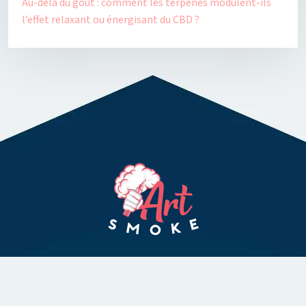
Au-delà du goût : comment les terpènes modulent-ils
l’effet relaxant ou énergisant du CBD ?
Pour le plaisir de vivre une nouvelle expérience avec la vape