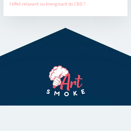
l’effet relaxant ou énergisant du CBD ?
Pour le plaisir de vivre une nouvelle expérience avec la vape