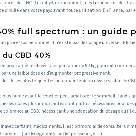
traces de THC (tétrahydrocannabinol), des terpènes et des flavon
e type d’huile dans votre pays avant toute utilisation. En France, p
0% full spectrum : un guide 
n processus personnel. Il n’existe pas de dosage universel. Plusieu
e du CBD 40%
tiale pourrait être élevée. Une personne de 90 kg pourrait commenc
par une faible dose et d’augmenter progressivement.
des doses plus fréquentes pour maintenir un niveau stable de CBD 
se plus faible avant le coucher peut améliorer le sommeil, tandis q
que des doses plus importantes sont parfois nécessaires pour des 
e tolérance au CBD, nécessitant une adaptation du dosage au fil du
ir avec certains médicaments. Il est primordial de consulter un mé
icaments (anticoagulants, antidépresseurs, etc.).