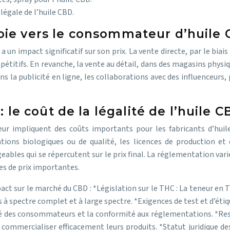
légale de l’huile CBD.
 voie vers le consommateur d’huile
 un impact significatif sur son prix. La vente directe, par le bia
pétitifs. En revanche, la vente au détail, dans des magasins physi
ans la publicité en ligne, les collaborations avec des influenceurs
le coût de la légalité de l’huile 
 impliquent des coûts importants pour les fabricants d’huile 
tions biologiques ou de qualité, les licences de production et d
ables qui se répercutent sur le prix final. La réglementation vari
ces de prix importantes.
pact sur le marché du CBD : *Législation sur le THC : La teneur en
uits à spectre complet et à large spectre. *Exigences de test et d’é
é des consommateurs et la conformité aux réglementations. *Restric
commercialiser efficacement leurs produits. *Statut juridique des