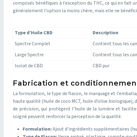
composés bénéfiques à l’exception du THC, ce qui en fait un
généralement l’option la moins chère, mais elle ne bénéficie
Type d’Huile CBD
Description
Spectre Complet
Contient tous les ca
Large Spectre
Contient tous les ca
Isolat de CBD
CBD pur
Fabrication et conditionnement 
La formulation, le type de flacon, le marquage et l’emballa
haute qualité (huile de coco MCT, huile d’olive biologique)
de précision, qui protègent l’huile de la lumière et facili
soigné peuvent renforcer la perception de la qualité.
Formulation:
Ajout d’ingrédients supplémentaires (hui
Type de Flacon:
Verre ambré, plastique, compte-goutte