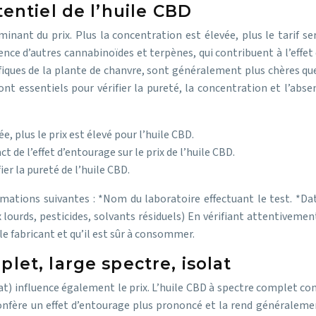
tentiel de l’huile CBD
minant du prix. Plus la concentration est élevée, plus le tarif 
ence d’autres cannabinoïdes et terpènes, qui contribuent à l’effet 
ques de la plante de chanvre, sont généralement plus chères que 
 sont essentiels pour vérifier la pureté, la concentration et l’a
e, plus le prix est élevé pour l’huile CBD.
t de l’effet d’entourage sur le prix de l’huile CBD.
ier la pureté de l’huile CBD.
rmations suivantes : *Nom du laboratoire effectuant le test. *
urds, pesticides, solvants résiduels) En vérifiant attentivement
e fabricant et qu’il est sûr à consommer.
let, large spectre, isolat
lat) influence également le prix. L’huile CBD à spectre complet c
confère un effet d’entourage plus prononcé et la rend généralemen