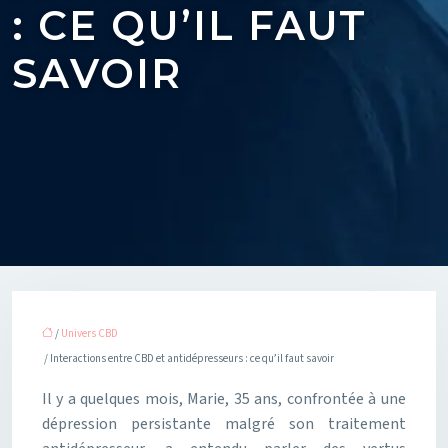
: CE QU’IL FAUT
SAVOIR
/
Univers CBD
/ Interactions entre CBD et antidépresseurs : ce qu’il faut savoir
Il y a quelques mois, Marie, 35 ans, confrontée à une
dépression persistante malgré son traitement