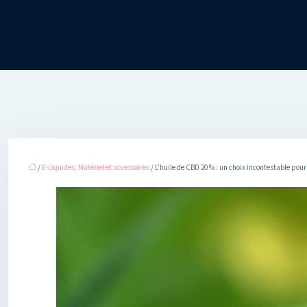
/
E-Liquides, Matériel et accessoires
/ L’huile de CBD 20 % : un choix incontestable pou