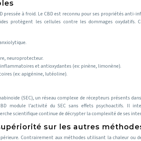
ôles
 pressée à froid. Le CBD est reconnu pour ses propriétés anti-in
ïdes protègent les cellules contre les dommages oxydatifs. C
anxiolytique.
re, neuroprotecteur.
-inflammatoires et antioxydantes (ex: pinène, limonène).
ires (ex: apigénine, lutéoline).
D
binoïde (SEC), un réseau complexe de récepteurs présents dans t
BD module l’activité du SEC sans effets psychoactifs. Il in
erche scientifique continue de décrypter la complexité de ses inte
supériorité sur les autres méthode
supérieure. Contrairement aux méthodes utilisant la chaleur ou d