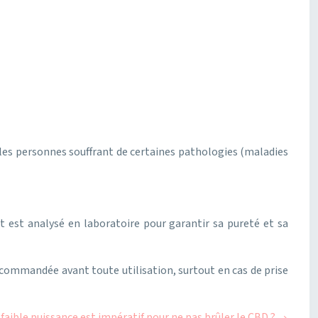
 les personnes souffrant de certaines pathologies (maladies
uit est analysé en laboratoire pour garantir sa pureté et sa
ecommandée avant toute utilisation, surtout en cas de prise
 faible puissance est impératif pour ne pas brûler le CBD ?