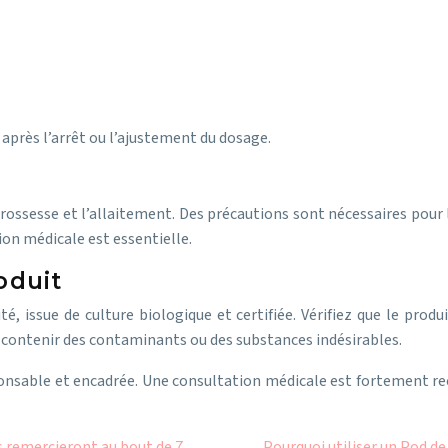
après l’arrêt ou l’ajustement du dosage.
 grossesse et l’allaitement. Des précautions sont nécessaires pour
on médicale est essentielle.
oduit
é, issue de culture biologique et certifiée. Vérifiez que le prod
t contenir des contaminants ou des substances indésirables.
responsable et encadrée. Une consultation médicale est fortement r
 remercieront au bout de 7
Pourquoi utiliser un Pod de