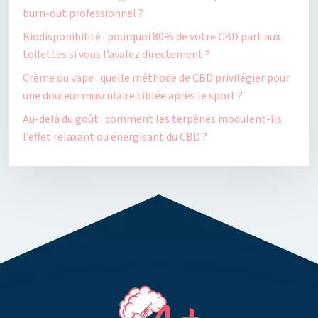
burn-out professionnel ?
Biodisponibilité : pourquoi 80% de votre CBD part aux
toilettes si vous l’avalez directement ?
Crème ou vape : quelle méthode de CBD privilégier pour
une douleur musculaire ciblée après le sport ?
Au-delà du goût : comment les terpènes modulent-ils
l’effet relaxant ou énergisant du CBD ?