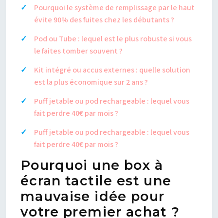
Pourquoi le système de remplissage par le haut
évite 90% des fuites chez les débutants ?
Pod ou Tube : lequel est le plus robuste si vous
le faites tomber souvent ?
Kit intégré ou accus externes : quelle solution
est la plus économique sur 2 ans ?
Puff jetable ou pod rechargeable : lequel vous
fait perdre 40€ par mois ?
Puff jetable ou pod rechargeable : lequel vous
fait perdre 40€ par mois ?
Pourquoi une box à
écran tactile est une
mauvaise idée pour
votre premier achat ?