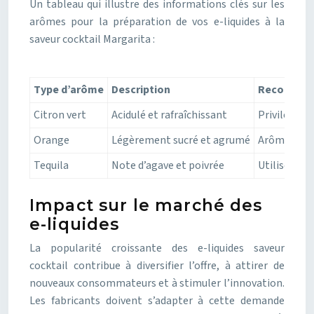
Un tableau qui illustre des informations clés sur les
arômes pour la préparation de vos e-liquides à la
saveur cocktail Margarita :
Type d’arôme
Description
Recomman
Citron vert
Acidulé et rafraîchissant
Privilégier 
Orange
Légèrement sucré et agrumé
Arômes arti
Tequila
Note d’agave et poivrée
Utiliser av
Impact sur le marché des
e-liquides
La popularité croissante des e-liquides saveur
cocktail contribue à diversifier l’offre, à attirer de
nouveaux consommateurs et à stimuler l’innovation.
Les fabricants doivent s’adapter à cette demande